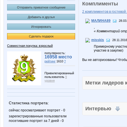
Комплименты
Отправить приватное сообщение
2 комплиментов в гостевой 
Добавить в друзья
МАЛИНА89
28.03
Игнорировать
,
« Комментарий отр
Сделать подарок
misskis
28.11.2016
Совместная покупка: взрослый
Примерному участни
участие в закупке)
популярность:
16958 место
Вы не авторизованы! Чтоб
рейтинг
1610
?
Привилегированный
пользователь
9
уровня
Метки лидеров
Статистика портрета:
Интервью
сейчас просматривают портрет - 0
зарегистрированные пользователи
посетившие портрет за 7 дней - 0