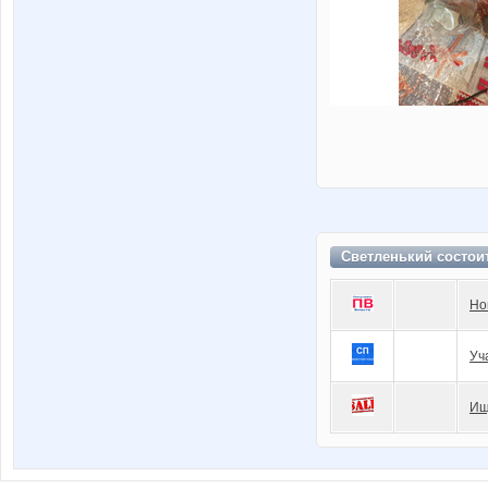
Светленький состои
Но
Уч
Ищ